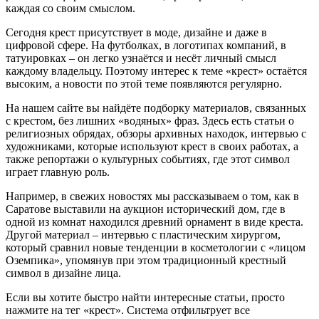
каждая со своим смыслом.
Сегодня крест присутствует в моде, дизайне и даже в
цифровой сфере. На футболках, в логотипах компаний, в
татуировках – он легко узнаётся и несёт личный смысл
каждому владельцу. Поэтому интерес к теме «крест» остаётся
высоким, а новости по этой теме появляются регулярно.
На нашем сайте вы найдёте подборку материалов, связанных
с крестом, без лишних «водяных» фраз. Здесь есть статьи о
религиозных обрядах, обзоры архивных находок, интервью с
художниками, которые используют крест в своих работах, а
также репортажи о культурных событиях, где этот символ
играет главную роль.
Например, в свежих новостях мы рассказываем о том, как в
Саратове выставили на аукцион исторический дом, где в
одной из комнат находился древний орнамент в виде креста.
Другой материал – интервью с пластическим хирургом,
который сравнил новые тенденции в косметологии с «лицом
Оземпика», упомянув при этом традиционный крестный
символ в дизайне лица.
Если вы хотите быстро найти интересные статьи, просто
нажмите на тег «крест». Система отфильтрует все