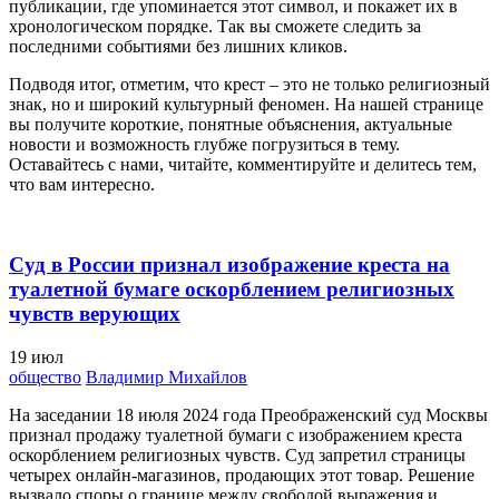
публикации, где упоминается этот символ, и покажет их в
хронологическом порядке. Так вы сможете следить за
последними событиями без лишних кликов.
Подводя итог, отметим, что крест – это не только религиозный
знак, но и широкий культурный феномен. На нашей странице
вы получите короткие, понятные объяснения, актуальные
новости и возможность глубже погрузиться в тему.
Оставайтесь с нами, читайте, комментируйте и делитесь тем,
что вам интересно.
Суд в России признал изображение креста на
туалетной бумаге оскорблением религиозных
чувств верующих
19
июл
общество
Владимир Михайлов
На заседании 18 июля 2024 года Преображенский суд Москвы
признал продажу туалетной бумаги с изображением креста
оскорблением религиозных чувств. Суд запретил страницы
четырех онлайн-магазинов, продающих этот товар. Решение
вызвало споры о границе между свободой выражения и