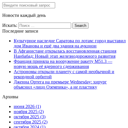
Новости каждый день
Искать:
Последние записи
Культурное наследие Саратова по лотам: город выставил
дом Иванова и ещё два здания на аукцион
В Афганистане открылась восстановленная станция
Наибабад: Новый этап железнодорожного развития
Франция приняла на вооружение ракету М51.3 —
новую мощь её ядерного сдерживания
Астрономы открыли планету с самой необычной и
рекордной орбитой
Дженна Ортега на премьере Wednesday: хирург
объяснил «лицо Оземпика», а не пластику
Архивы
июня 2026
(1)
ноября 2025
(2)
октября 2025
(3)
сентября 2025
(2)
октября 2024
(1)