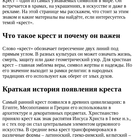
Крест – один из самых узнаваемых символов в мире. Он
встречается в храмах, на украшениях, в искусстве и даже в
рекламе. На этой странице мы расскажем, что стоит за этим
знаком и какие материалы вы найдёте, если интересуетесь
темой «крест».
Что такое крест и почему он важен
Слово «крест» обозначает пересечение двух линий под
прямым углом. В разных культурах он может означать жизнь,
смерть, защиту или даже геометрический узор. Для христиан
крест – главная эмблема веры, символ жертвы и надежды. Но
его значение выходит за рамки религии: в народных
традициях его используют как оберег от злых духов.
Краткая история появления креста
Самый ранний крест появился в древних цивилизациях: в
Египте, Месопотамии и Греции его использовали в
архитектуре и декоративных предметах. Христианство
приняло крест как знак распятия Иисуса Христа в I веке н.э.,
и с тех пор он стал центральным элементом церковного
искусства. В средние века крест трансформировался в
различные формы – латино́ский, греко‑римский, кельтский –