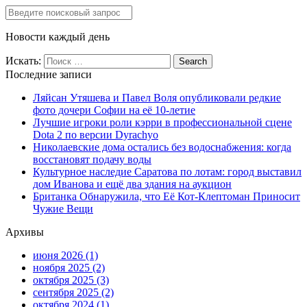
Новости каждый день
Искать:
Последние записи
Ляйсан Утяшева и Павел Воля опубликовали редкие
фото дочери Софии на её 10-летие
Лучшие игроки роли кэрри в профессиональной сцене
Dota 2 по версии Dyrachyo
Николаевские дома остались без водоснабжения: когда
восстановят подачу воды
Культурное наследие Саратова по лотам: город выставил
дом Иванова и ещё два здания на аукцион
Британка Обнаружила, что Её Кот-Клептоман Приносит
Чужие Вещи
Архивы
июня 2026
(1)
ноября 2025
(2)
октября 2025
(3)
сентября 2025
(2)
октября 2024
(1)