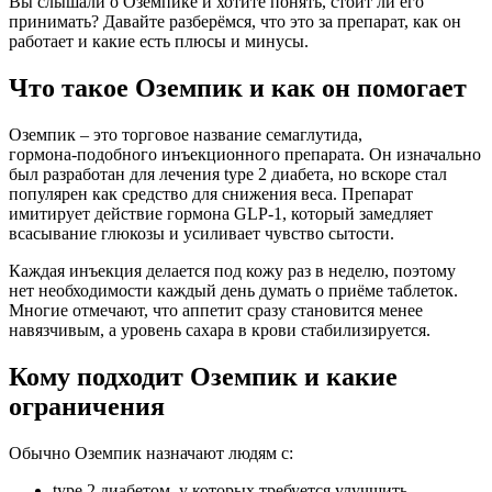
Вы слышали о Оземпике и хотите понять, стоит ли его
принимать? Давайте разберёмся, что это за препарат, как он
работает и какие есть плюсы и минусы.
Что такое Оземпик и как он помогает
Оземпик – это торговое название семаглутида,
гормона‑подобного инъекционного препарата. Он изначально
был разработан для лечения type 2 диабета, но вскоре стал
популярен как средство для снижения веса. Препарат
имитирует действие гормона GLP‑1, который замедляет
всасывание глюкозы и усиливает чувство сытости.
Каждая инъекция делается под кожу раз в неделю, поэтому
нет необходимости каждый день думать о приёме таблеток.
Многие отмечают, что аппетит сразу становится менее
навязчивым, а уровень сахара в крови стабилизируется.
Кому подходит Оземпик и какие
ограничения
Обычно Оземпик назначают людям с:
type 2 диабетом, у которых требуется улучшить