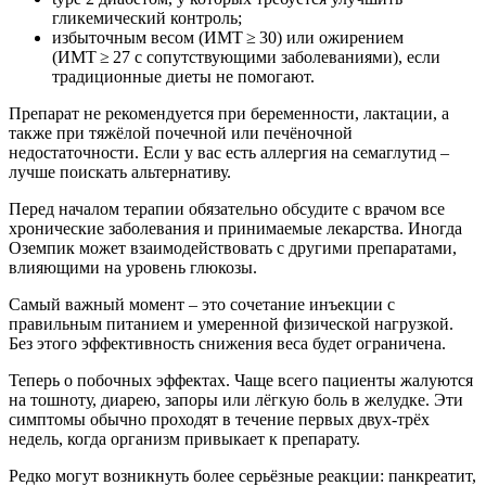
гликемический контроль;
избыточным весом (ИМТ ≥ 30) или ожирением
(ИМТ ≥ 27 с сопутствующими заболеваниями), если
традиционные диеты не помогают.
Препарат не рекомендуется при беременности, лактации, а
также при тяжёлой почечной или печёночной
недостаточности. Если у вас есть аллергия на семаглутид –
лучше поискать альтернативу.
Перед началом терапии обязательно обсудите с врачом все
хронические заболевания и принимаемые лекарства. Иногда
Оземпик может взаимодействовать с другими препаратами,
влияющими на уровень глюкозы.
Самый важный момент – это сочетание инъекции с
правильным питанием и умеренной физической нагрузкой.
Без этого эффективность снижения веса будет ограничена.
Теперь о побочных эффектах. Чаще всего пациенты жалуются
на тошноту, диарею, запоры или лёгкую боль в желудке. Эти
симптомы обычно проходят в течение первых двух‑трёх
недель, когда организм привыкает к препарату.
Редко могут возникнуть более серьёзные реакции: панкреатит,