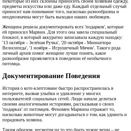
Некоторые из них склонны приносить своим хозяевам одежду,
предметы искусства или даже еду. Каждый отдельный случай
приносит нам понимание того, насколько разнообразны и
неоднозначны могут быть выходки наших любимцев.
Женщина решила документировать всех 'подарков', которые
ей приносил Марвин. Для этого она завела специальный
блокнот, в который аккуратно записывала каждую находку:
'13 октября – Зелёная Ручка', '20 октября - Миниатюра
Велосипеда', '1 ноября – Игрушечный Мячик'. Такого рода
личный архив помог женщине лучше понять, какое
разнообразие проявляется в поведении её необычного
питомца.
Документирование Поведения
История о коте-клептомане быстро распространилась в
интернете, вызвав улыбки и удивление у многих
пользователей социальных сетей. Люди начали делиться
своими аналогичными историями, рассказывая о своих
'подарках' от питомцев. Феномен Марвина отражает то,
насколько животные могут догадываться о том, как удивить и
порадовать хозяина.
Таким образом, несмотря на то что брать чужие вещи – не