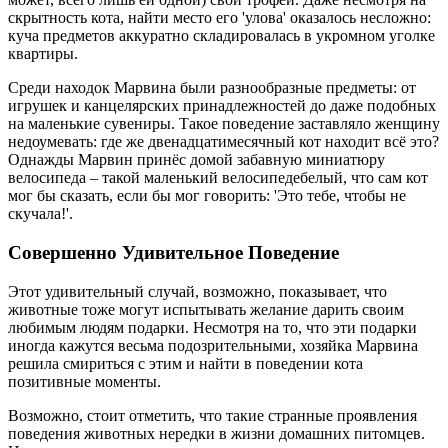
скрытность кота, найти место его 'улова' оказалось несложно:
куча предметов аккуратно складировалась в укромном уголке
квартиры.
Среди находок Марвина были разнообразные предметы: от
игрушек и канцелярских принадлежностей до даже подобных
на маленькие сувениры. Такое поведение заставляло женщину
недоумевать: где же двенадцатимесячный кот находит всё это?
Однажды Марвин принёс домой забавную миниатюру
велосипеда – такой маленький велосипедебелый, что сам кот
мог бы сказать, если бы мог говорить: 'Это тебе, чтобы не
скучала!'.
Совершенно Удивительное Поведение
Этот удивительный случай, возможно, показывает, что
животные тоже могут испытывать желание дарить своим
любимым людям подарки. Несмотря на то, что эти подарки
иногда кажутся весьма подозрительными, хозяйка Марвина
решила смириться с этим и найти в поведении кота
позитивные моменты.
Возможно, стоит отметить, что такие странные проявления
поведения животных нередки в жизни домашних питомцев.