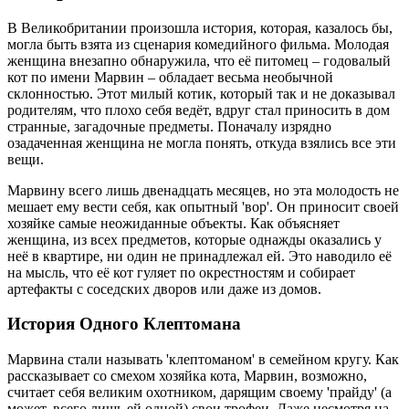
В Великобритании произошла история, которая, казалось бы,
могла быть взята из сценария комедийного фильма. Молодая
женщина внезапно обнаружила, что её питомец – годовалый
кот по имени Марвин – обладает весьма необычной
склонностью. Этот милый котик, который так и не доказывал
родителям, что плохо себя ведёт, вдруг стал приносить в дом
странные, загадочные предметы. Поначалу изрядно
озадаченная женщина не могла понять, откуда взялись все эти
вещи.
Марвину всего лишь двенадцать месяцев, но эта молодость не
мешает ему вести себя, как опытный 'вор'. Он приносит своей
хозяйке самые неожиданные объекты. Как объясняет
женщина, из всех предметов, которые однажды оказались у
неё в квартире, ни один не принадлежал ей. Это наводило её
на мысль, что её кот гуляет по окрестностям и собирает
артефакты с соседских дворов или даже из домов.
История Одного Клептомана
Марвина стали называть 'клептоманом' в семейном кругу. Как
рассказывает со смехом хозяйка кота, Марвин, возможно,
считает себя великим охотником, дарящим своему 'прайду' (а
может, всего лишь ей одной) свои трофеи. Даже несмотря на